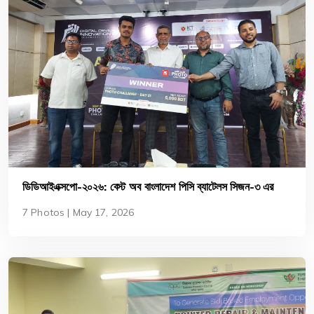
ডিডিআইএক্সপো-২০২৬: বেস্ট অব বাংলাদেশ পিসি ব্যাটেলস সিজন-৩ এর
পুরস্কার বিতরণী অনুষ্ঠিত
7 Photos | May 17, 2026