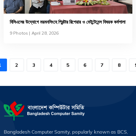
বিসিএসের উদ্যোগে ময়মনসিংহে প্রিন্টার রিপেয়ার ও মেইন্টেনেন্স বিষয়ক কর্মশালা
অনুষ্ঠিত
9 Photos | April 28, 2026
1
2
3
4
5
6
7
8
Bangladesh Computer Samity, popularly known as BCS,