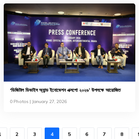
‘ডিজিটাল ডিভাইস অ্যান্ড ইনোভেশন এক্সপো ২০২৬’ উপলক্ষে আয়োজিত
ইন্টার কন্টিনেন্টালে সংবাদ সম্মেলন
0 Photos | January 27, 2026
1
2
3
4
5
6
7
8