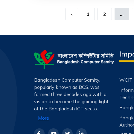
‹
1
2
...
Impo
Bangladesh Computer Samity,
WCIT 
popularly known as BCS, was
Infor
formed three decades ago with a
Techno
vision to become the guiding light
Bangla
of the Bangladesh ICT secto...
Bangl
More
Author