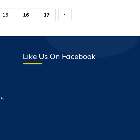
15
16
17
›
Like Us On Facebook
5.