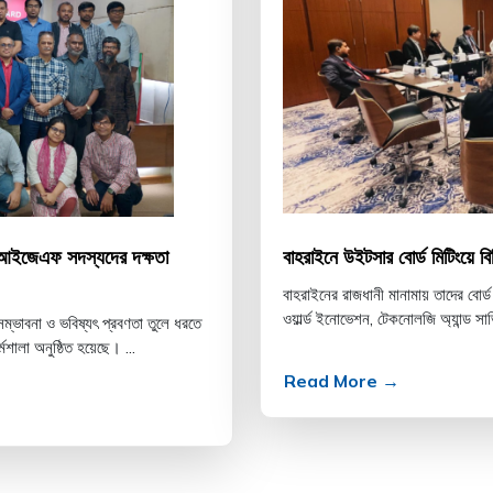
িআইজেএফ সদস্যদের দক্ষতা
বাহরাইনে উইটসার বোর্ড মিটিংয়ে ব
বাহরাইনের রাজধানী মানামায় তাদের বোর
ওয়ার্ল্ড ইনোভেশন, টেকনোলজি অ্যান্ড স
সম্ভাবনা ও ভবিষ্যৎ প্রবণতা তুলে ধরতে
শালা অনুষ্ঠিত হয়েছে। ...
Read More →