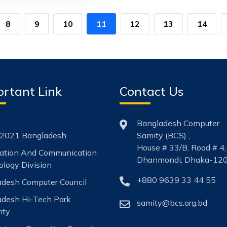
8
9
10
11
12
13
14
rtant Link
Contact Us
Bangladesh Computer
2021 Bangladesh
Samity (BCS) ,
House # 33/B, Road # 4,
mation And Communication
Dhanmondi, Dhaka-120
logy Division
+880 9639 33 44 55
desh Computer Council
adesh Hi-Tech Park
samity@bcs.org.bd
ity