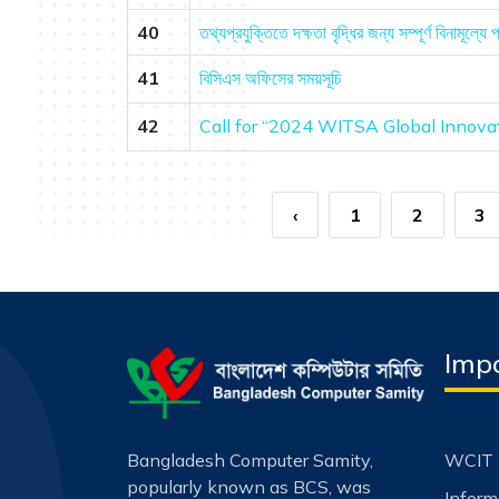
40
তথ্যপ্রযুক্তিতে দক্ষতা বৃদ্ধির জন্য সম্পূর্ণ বিনামূল্যে
41
বিসিএস অফিসের সময়সূচি
42
Call for “2024 WITSA Global Innov
‹
1
2
3
Impo
Bangladesh Computer Samity,
WCIT 
popularly known as BCS, was
Infor