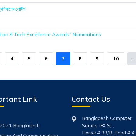
 প্রশিক্ষণের নোটিশ
ation & Tech Excellence Awards” Nominations
4
5
6
7
8
9
10
..
rtant Link
Contact Us
Bangladesh Computer
2021 Bangladesh
Samity (BCS) ,
House # 33/B, Road # 4,
mation And Communication