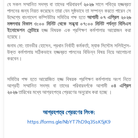
যে সকল সম্মানিত সদস্য বা তাদের পরিবারবর্গ
২০২৬
সালে পবিত্র হজ্জব্রত
পালনের জন্য নিয়ত করেছেন তারা যেন সুষ্ঠভাবে তা সম্পন্ন করতে পারেন সে
উদ্দেশ্যে বাংলাদেশ কম্পিউটার সমিতির পক্ষ হতে
আগামী ০৭ এপ্রিল ২০২৬
মঙ্গলবার বিকাল ৩:০০ মিনিট থেকে সন্ধ্যা ০৭:০০ মিনিট পর্যন্ত বিসিএস
ইনোভেশন সেন্টারে
হজ্জ বিষয়ক এক প্রশিক্ষণ কর্মশালার আয়োজন করা
হয়েছে।
জনাব মো: তানভীর হোসেন, প্রধান নির্বাহী কর্মকর্তা, ম্যাক সিস্টেম সলিউশন্স-
উক্ত কর্মশালায় সঠিকভাবে হজ্জব্রত পালনের বিভিন্ন বিষয় নিয়ে আলোচনা
করবেন।
সমিতির পক্ষ হতে আয়োজিত হজ্জ বিষয়ক প্রশিক্ষণ কর্মশালায় অংশ নিতে
আগ্রহী সম্মানিত সদস্য বা তাদের পরিবারবর্গকে আগামী
০৪ এপ্রিল
২০২৬
তারিখের মধ্যে আগ্রহপত্র প্রেরণের অনুরোধ করা হচ্ছে ।
আগ্রহপত্র প্রেরণের লিংক:
https://forms.gle/
NbYT7hD9q3SsK5jK9