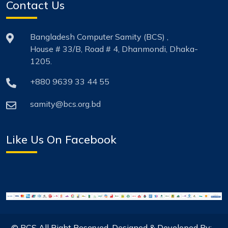
Contact Us
Bangladesh Computer Samity (BCS) ,
House # 33/B, Road # 4, Dhanmondi, Dhaka-
1205.
+880 9639 33 44 55
samity@bcs.org.bd
Like Us On Facebook
© BCS All Right Reserved, Designed & Developed By: