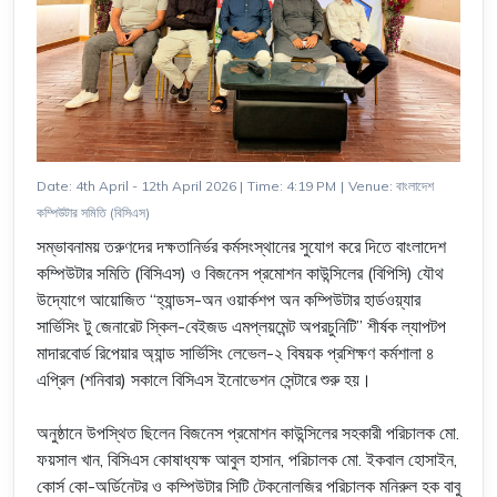
Date: 4th April - 12th April 2026
|
Time: 4:19 PM
|
Venue: বাংলাদেশ
কম্পিউটার সমিতি (বিসিএস)
সম্ভাবনাময় তরুণদের দক্ষতানির্ভর কর্মসংস্থানের সুযোগ করে দিতে বাংলাদেশ
কম্পিউটার সমিতি (বিসিএস) ও বিজনেস প্রমোশন কাউন্সিলের (বিপিসি) যৌথ
উদ্যোগে আয়োজিত “হ্যান্ডস-অন ওয়ার্কশপ অন কম্পিউটার হার্ডওয়্যার
সার্ভিসিং টু জেনারেট স্কিল-বেইজড এমপ্লয়মেন্ট অপরচুনিটি” শীর্ষক ল্যাপটপ
মাদারবোর্ড রিপেয়ার অ্যান্ড সার্ভিসিং লেভেল-২ বিষয়ক প্রশিক্ষণ কর্মশালা ৪
এপ্রিল (শনিবার) সকালে বিসিএস ইনোভেশন সেন্টারে শুরু হয়।
অনুষ্ঠানে উপস্থিত ছিলেন বিজনেস প্রমোশন কাউন্সিলের সহকারী পরিচালক মো.
ফয়সাল খান, বিসিএস কোষাধ্যক্ষ আবুল হাসান, পরিচালক মো. ইকবাল হোসাইন,
কোর্স কো-অর্ডিনেটর ও কম্পিউটার সিটি টেকনোলজির পরিচালক মনিরুল হক বাবু