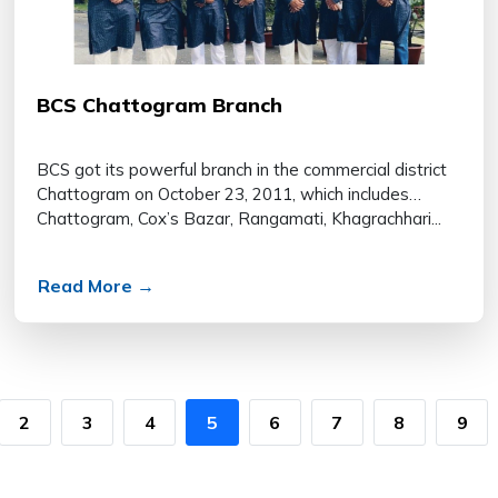
BCS Chattogram Branch
BCS got its powerful branch in the commercial district
Chattogram on October 23, 2011, which includes
Chattogram, Cox’s Bazar, Rangamati, Khagrachhari...
Read More →
2
3
4
5
6
7
8
9