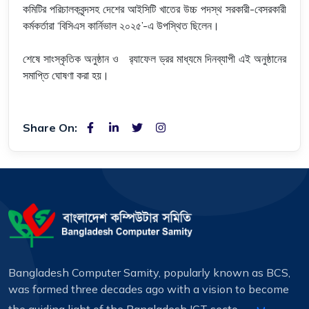
কমিটির পরিচালকবৃন্দসহ দেশের আইসিটি খাতের উচ্চ পদস্থ সরকারী-বেসরকারী
কর্মকর্তারা ‘বিসিএস কার্নিভাল ২০২৫’-এ উপস্থিত ছিলেন।
শেষে সাংস্কৃতিক অনুষ্ঠান ও র‌্যাফেল ড্রর মাধ্যমে দিনব্যাপী এই অনুষ্ঠানের
সমাপ্তি ঘোষণা করা হয়।
Share On:
Bangladesh Computer Samity, popularly known as BCS,
was formed three decades ago with a vision to become
the guiding light of the Bangladesh ICT secto...