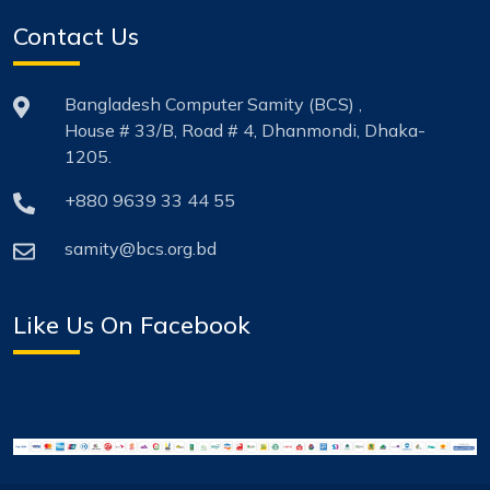
Contact Us
Bangladesh Computer Samity (BCS) ,
House # 33/B, Road # 4, Dhanmondi, Dhaka-
1205.
+880 9639 33 44 55
samity@bcs.org.bd
Like Us On Facebook