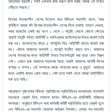
আন্তরিক প্রচেষ্টা। সবাই একসঙ্গে কাজ করলে আশা করছি, আমরা এই লক্ষ্যে
পৌঁছতে পারবো।’
বিশ্বের উন্নয়নশীল দেশের উল্লেখ করে বিসিএস সভাপতি বলেন, ‘সারা
পৃথিবীতে আমরা যদি বিশ্বের উন্নয়নশীল দেশের দিকে তাকাই, তাহলে দেখবো,
সবার বাজেটের একটা বড় অংশ ১ থেকে ২ পার্সেন্ট, কোনো কোনো ক্ষেত্রে
আড়াই পার্সেন্ট পর্যন্ত আইসিটি ও সফটওয়্যার অটোমেশনের উপরে বাজেট তৈরি
করা হয়। বাংলাদেশের মাত্র .৫ পার্সেন্টের নিচে আইসিটি খাতের বাজেট করা
হয়। এটাকে আমাদের অবশ্যই ১ পার্সেন্টে উন্নীত করতে হবে। আমাদের
দেশের উন্নয়নের জন্য আইসিটি উপরে ইনভেস্টমেন্ট করা ছাড়া কোন বিকল্প
নেই। এখানে যারা আমাদের সন্তানরা আছে, তারাই আমাদের আগামী দিনের
কর্ণধার ও সম্পদ। এই সম্পদকে কাজে লাগানোর জন্য এ মুহূর্তে আমাদের
জন্য একটাই রাস্তা খোলা আছে। সেটা হলো সবাই যেনো আমরা আইসিটিতে
দক্ষ হতে পারি।’
আয়োজনে পৃষ্ঠপোষক বিভিন্ন প্রতিষ্ঠানের প্রতিনিধিদের শুভকামনার পাশাপাশি
তাদেরকে ক্রেস্ট দিয়ে সম্মাননা জানান বিসিএস-এর কার্যনির্বাহী পরিষদের
সদস্যরা। অনুষ্ঠানে বিসিএস শাখা কার্যকরী কমিটি প্রতিনিধির হাতে ক্রেস্ট তুলে
দেন বিসিএস-এর সভাপতি মোহাম্মদ জহিরুল ইসলাম। এসময় সহ-সভাপতি