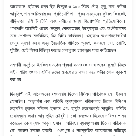
আয়োজনে ছোটদের জন্য ছিল বিস্কুট ও ১০০ মিটার দৌড়, লুডু, দাবা, কবিতা
আবৃত্তি, গান ও চিত্রাঙ্কন প্রতিযোগিতা। পুরুষ সদস্যদের ফুটবল, ক্রিকেট,
হাঁড়িভাঙা, রশি টানাটানি এবং নারীদের জন্য পিলোপাসিং প্রতিযোগিতা।
পাশাপাশি আইসিটি খাতের নেতৃবৃন্দ, স্টেকহোল্ডার, উদ্যোক্তা এবং অংশীজনদের
সঙ্গে পেশাগত মতবিনিময়, টিম বিল্ডিং কার্যক্রম। এছাড়াও অংশগ্রহণকারীরা
ভেন্যু ভ্রমণ করার জন্য বৈদ্যুতিক গাড়িতে ভ্রমণ, ক্যাবলে চড়া, বোটিং,
সুইমিং, ছোট শিশুরা বিভিন্ন ধরনের খেলাধুলায় চমকপ্রদ সময় কাটিয়েছেন।
সমাপনী অনুষ্ঠানে ইনকিলাব মঞ্চের প্রধনা সমন্বয়ক ও ঘাতকের বুলেটে নিহত
শহীদ শরিফ ওসমান হাদি’র রুহের মাগফেরাত কামনা করে গভীর শোক প্রকাশ
করা হয়।
দিনব্যাপী এই আয়োজনের সঞ্চালনায় ছিলেন বিসিএস পরিচালক মো. ইকবাল
হোসাইন। অভ্যর্থনা এবং অতিথি ব্যবস্থাপনা পরিচালনায় ছিলেন বিসিএস
মহাসচিব মুহাম্মদ মনিরুল ইসলাম এবং ইভেন্ট ম্যানেজমেন্ট স্ট্যান্ডিং কমিটির
চেয়ারম্যান জনাব আবু তুহিন চৌধুরী। কো-কনভেনর হিসেবে দায়িত্ব পালন
করেছেন কোষাধ্যক্ষ আবুল হাসান। পরিবহন ব্যবস্থাপনায় ছিলেন পরিচালক
মো. নজরুল ইসলাম হাজারী। খেলাধুলা ও সাংস্কৃতিক আয়োজনের দায়িত্বে