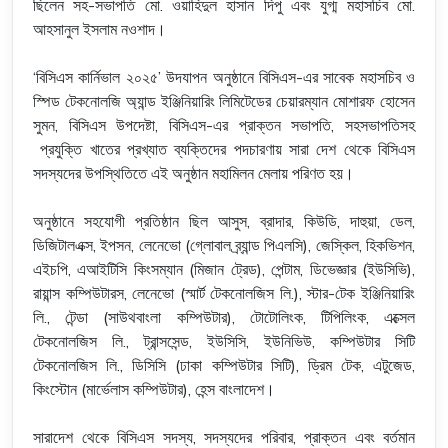
ছিলেন সহ-সভাপতি মো. ওয়াহিদুল হাসান দিপু এবং যুগ্ম মহাসচিব মো.
আহসানুল ইসলাম নওশাদ।
‘বিসিএস কার্নিভাল ২০২৫’ উদযাপন অনুষ্ঠানে বিসিএস-এর সাবেক মহাসচিব ও
স্পিড টেকনোলজি অ্যান্ড ইঞ্জিনিয়ারিং লিমিটেডের চেয়ারম্যান মোশারফ হোসেন
সুমন, বিসিএস উপদেষ্টা, বিসিএস-এর প্রাক্তন সভাপতি, সহসভাপতিসহ
প্রযুক্তি খাতের প্রখ্যাত ব্যক্তিদের পদচারণায় সারা দেশ থেকে বিসিএস
সদস্যদের উপস্থিতিতে এই অনুষ্ঠান মহামিলন মেলায় পরিণত হয়।
অনুষ্ঠানে সহযোগী প্রতিষ্ঠান ছিল আসুস, ব্রাদার, কিউডি, দাহুয়া, ডেল,
ডিজিটালএক্স, ইপসন, লেনেভো (গ্লোবাল ব্র্যান্ড পিএলসি), জেস্কিল, হিকভিশন,
এইচপি, এআইটিসি কিংসম্যান (মিজান ট্রেড), পেন্টাম, ডিভেজ্ঞার (ইউসিভি),
রায়ান্স কম্পিউটারস, লেনেভো (স্মার্ট টেকনোলজিস লি.), স্টার-টেক ইঞ্জিনিয়ারিং
লি., টেন্ডা (সাউথবাংলা কম্পিউটার), টোটোলিংক, টিপিলিংক, এক্সেল
টেকনোলজিস লি., ট্রান্সসেন্ড, ইউসিসি, ইউনিভিউ, কম্পিউটার সিটি
টেকনোলজিস লি., ডিসিসি (ঢাকা কম্পিউটার সিটি), ড্রিম টেক, এটুজেড,
কিংস্টোন (মার্ভেলাস কম্পিউটার), হেন্স বাংলাদেশ।
সারাদেশ থেকে বিসিএস সদস্য, সদস্যদের পরিবার, প্রাক্তন এবং বর্তমান