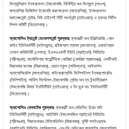
ফিন্যান্সিয়াল ইনফরমেশন টেকনোলজি, মিনিস্ট্রি অব ফিন্যান্স (লাওস),
মালয়েশিয়া ডিজিটাল ইকোনমি করপোরেশন (মালয়েশিয়া), ইনফরমেশন
ম্যানেজমেন্ট সেন্টার, নিউ তাইপেই সিটি গভর্নমেন্ট (তাইওয়ান) ও হ্যানয় সিটিস
পিপল কমিটি (ভিয়েতনাম)।
অ্যাসোসিও ট্যালেন্ট ডেভেলপমেন্ট পুরস্কার:
ফ্যাকাল্টি অব ইঞ্জিনিয়ারিং, খোন
কাইন ইউনিভার্সিটি (থাইল্যান্ড), রাইজআপ ল্যাবস (বাংলাদেশ), ওয়ার্ডপ্রেস
নেপাল কমিউনিটি (নেপাল), ইএসওএফটি ইউনি (প্রাইভেট) লিমিটেড
(শ্রীলঙ্কা), থার্মোফিশার সায়েন্টিফিক কোরিয়া (কোরিয়া প্রজাতন্ত্র), এসটিআই
মিয়ানমার কলেজ (মিয়ানমার), রেহান স্কুল (পাকিস্তান), আইভার্সন
অ্যাসোসিয়েটস (মালয়েশিয়া), মাইক্রোসোর্সিং ফিলিপাইনস ইনকরপোরেটড
(ফিলিপাইন), সার্ভিস সিস্টেমস টেকনোলজি সেন্টার অব দ্য ইন্ডাস্ট্রিয়াল
টেকনোলজি রিসার্চ ইনস্টিটিউট (তাইওয়ান) ও টন ডুক থাং ইউনিভার্সিটি
(ভিয়েতনাম)।
অ্যাসোসিও হেলথটেক পুরস্কার:
ফ্যাকাল্টি অব মেডিসিন, চিয়াং মাই
ইউনিভার্সিটি (থাইল্যান্ড), আইসিপি টেকনোলজিস প্রাইভেট লিমিটেড
(শ্রীলঙ্কা), মিয়ানকেয়ার টেলিমেডিসিন (মিয়ানমার), নুবিট সফটওয়্যার
(প্রাইভেট) লিমিটেড (পাকিস্তান), এলএসি মেডিকেল সাপ্লাইস (মালয়েশিয়া)