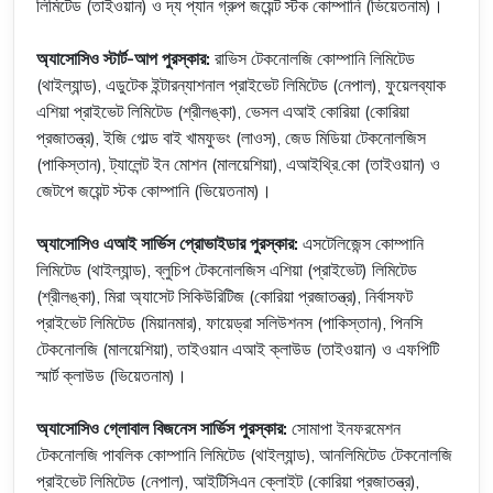
লিমিটেড (তাইওয়ান) ও দ্য প্যান গ্রুপ জয়েন্ট স্টক কোম্পানি (ভিয়েতনাম)।
অ্যাসোসিও স্টার্ট-আপ পুরস্কার:
রাভিস টেকনোলজি কোম্পানি লিমিটেড
(থাইল্যান্ড), এডুটেক ইন্টারন্যাশনাল প্রাইভেট লিমিটেড (নেপাল), ফুয়েলব্যাক
এশিয়া প্রাইভেট লিমিটেড (শ্রীলঙ্কা), ভেসল এআই কোরিয়া (কোরিয়া
প্রজাতন্ত্র), ইজি গোল্ড বাই খামফুভং (লাওস), জেড মিডিয়া টেকনোলজিস
(পাকিস্তান), ট্যালেন্ট ইন মোশন (মালয়েশিয়া), এআইথ্রি.কো (তাইওয়ান) ও
জেটপে জয়েন্ট স্টক কোম্পানি (ভিয়েতনাম)।
অ্যাসোসিও এআই সার্ভিস প্রোভাইডার পুরস্কার:
এসটেলিজেন্স কোম্পানি
লিমিটেড (থাইল্যান্ড), ব্লুচিপ টেকনোলজিস এশিয়া (প্রাইভেট) লিমিটেড
(শ্রীলঙ্কা), মিরা অ্যাসেট সিকিউরিটিজ (কোরিয়া প্রজাতন্ত্র), নির্বাসফট
প্রাইভেট লিমিটেড (মিয়ানমার), ফায়েড্রা সলিউশনস (পাকিস্তান), পিনসি
টেকনোলজি (মালয়েশিয়া), তাইওয়ান এআই ক্লাউড (তাইওয়ান) ও এফপিটি
স্মার্ট ক্লাউড (ভিয়েতনাম)।
অ্যাসোসিও গ্লোবাল বিজনেস সার্ভিস পুরস্কার:
সোমাপা ইনফরমেশন
টেকনোলজি পাবলিক কোম্পানি লিমিটেড (থাইল্যান্ড), আনলিমিটেড টেকনোলজি
প্রাইভেট লিমিটেড (নেপাল), আইটিসিএন ক্লোইট (কোরিয়া প্রজাতন্ত্র),