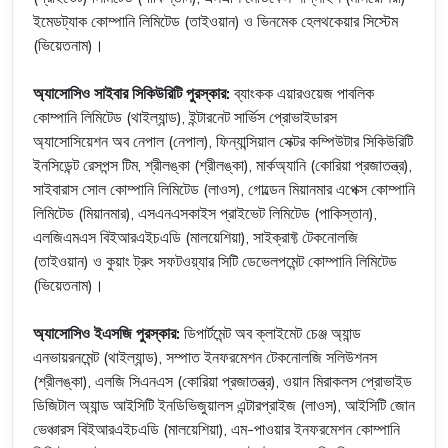
ইমেডট্যাক কোম্পানি লিমিটেড (তাইওয়ান) ও ভিনমেক হেলথকেয়ার সিস্টেম
(ভিয়েতনাম)।
অ্যাসোসিও সাইবার সিকিউরিটি পুরস্কার:
ব্যাংকক এয়ারওয়েজ পাবলিক
কোম্পানি লিমিটেড (থাইল্যান্ড), ইন্টারনেট সার্ভিস প্রোভাইডারস
অ্যাসোসিয়েশন অব নেপাল (নেপাল), ফিন্যান্সিয়াল সেক্টর কম্পিউটার সিকিউরিটি
ইনসিডেন্ট রেসপন্স টিম, শ্রীলঙ্কা (শ্রীলঙ্কা), মার্কঅ্যানি (কোরিয়া প্রজাতন্ত্র),
সাইবারাস সোল কোম্পানি লিমিটেড (লাওস), গোল্ডেন মিয়ানমার এপেক্স কোম্পানি
লিমিটেড (মিয়ানমার), এসএনএসকাইস প্রাইভেট লিমিটেড (পাকিস্তান),
এলজিএমএস বিইআরএইচএডি (মালয়েশিয়া), সাইক্রাফ্ট টেকনোলজি
(তাইওয়ান) ও কুয়াং ট্রুং সফটওয়্যার সিটি ডেভেলপমেন্ট কোম্পানি লিমিটেড
(ভিয়েতনাম)।
অ্যাসোসিও ইএসজি পুরস্কার:
ডিপার্টমেন্ট অব ক্লাইমেট চেঞ্জ অ্যান্ড
এনভায়রনমেন্ট (থাইল্যান্ড), সম্পাত ইনফরমেশন টেকনোলজি সলিউশনস
(শ্রীলঙ্কা), এলজি সিএনএস (কোরিয়া প্রজাতন্ত্র), ওয়ান মিরাকলস প্রোভাইড
ডিজিটাল অ্যান্ড আইসিটি ইনডিভিজুয়ালস এন্টারপ্রাইজ (লাওস), আইসিটি জোন
ভেঞ্চারস বিইআরএইচএডি (মালয়েশিয়া), এম-পাওয়ার ইনফরমেশন কোম্পানি