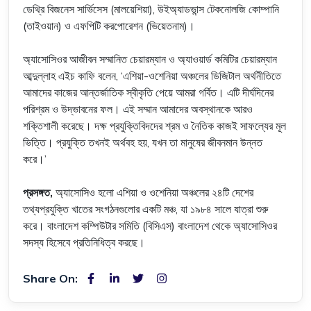
ডেথ্রি বিজনেস সার্ভিসেস (মালয়েশিয়া), উইঅ্যাডভান্স টেকনোলজি কোম্পানি
(তাইওয়ান) ও এফপিটি করপোরেশন (ভিয়েতনাম)।
অ্যাসোসিওর আজীবন সম্মানিত চেয়ারম্যান ও অ্যাওয়ার্ড কমিটির চেয়ারম্যান
আব্দুল্লাহ এইচ কাফি বলেন, ‘এশিয়া-ওশেনিয়া অঞ্চলের ডিজিটাল অর্থনীতিতে
আমাদের কাজের আন্তর্জাতিক স্বীকৃতি পেয়ে আমরা গর্বিত। এটি দীর্ঘদিনের
পরিশ্রম ও উদ্ভাবনের ফল। এই সম্মান আমাদের অবস্থানকে আরও
শক্তিশালী করেছে। দক্ষ প্রযুক্তিবিদদের শ্রম ও নৈতিক কাজই সাফল্যের মূল
ভিত্তি। প্রযুক্তি তখনই অর্থবহ হয়, যখন তা মানুষের জীবনমান উন্নত
করে।’
প্রসঙ্গত,
অ্যাসোসিও হলো এশিয়া ও ওশেনিয়া অঞ্চলের ২৪টি দেশের
তথ্যপ্রযুক্তি খাতের সংগঠনগুলোর একটি মঞ্চ, যা ১৯৮৪ সালে যাত্রা শুরু
করে। বাংলাদেশ কম্পিউটার সমিতি (বিসিএস) বাংলাদেশ থেকে অ্যাসোসিওর
সদস্য হিসেবে প্রতিনিধিত্ব করছে।
Share On: