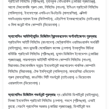
প্রাইভেট লিমিটেড (শ্রীলঙ্কা), হ্যানকুক নেটওয়ার্কস (কোরিয়া প্রজাতন্ত্র),
আলো টেকনোলজি গ্রুপ কোং, লিমিটেড (লাওস), ইপিএল প্রাইভেট লিমিটেড
(পাকিস্তান), ইনফোপ্রো এসডিএন বিএইচডি (মালয়েশিয়া), এক্সিস্ট
সফটওয়্যার ল্যাবস ইনক (ফিলিপাইন), এইচগিগা ইনকরপোরেটেড (তাইওয়ান)
ও মিসা জয়েন্ট স্টক কোম্পানি (ভিয়েতনাম)।
অ্যাসোসিও আউটস্ট্যান্ডিং ডিজিটাল ট্রান্সফরমেশন অর্গানাইজেশন পুরস্কার:
প্রাইডসিস আইটি লিমিটেড (বাংলাদেশ) মেট্রোপলিটন ওয়াটারওয়ার্কস অথরিটি
(থাইল্যান্ড), মদন ভান্ডারী মেমোরিয়াল কলেজ (নেপাল) ইনক্লুসিভ মিডিয়া
মনিটরিং প্রাইভেট লিমিটেড (শ্রীলঙ্কা), ডুসান ডিজিটাল ইনোভেশন (কোরিয়া
প্রজাতন্ত্র), লায়লাল্যাব আইসিটি সলিউশন কোম্পানি লিমিটেড (লাওস),
মিয়ানমার টেকনোলজিস অ্যান্ড ইনভেস্টমেন্ট করপোরেশন পাবলিক কোম্পানি
লিমিটেড (মিয়ানমার), টেক ইমপ্লিমেন্ট (পাকিস্তান), মালয়েশিয়া এভিয়েশন
গ্রুপ (মালয়েশিয়া), কাওশিউং সিটি গভর্নমেন্ট (তাইওয়ান) ও ভিয়েতনাম
এয়ারলাইনস (ভিয়েতনাম)।
অ্যাসোসিও ডিজিটাল গভর্নমেন্ট পুরস্কার:
দ্য রেভিনিউ ডিপার্টমেন্ট (থাইল্যান্ড),
নিনজা ইনফোসিস প্রাইভেট লিমিটেড (নেপাল), গভপে (শ্রীলঙ্কা), এআই
ব্যুরো, গেয়ংগি প্রাদেশিক সরকার (কোরিয়া প্রজাতন্ত্র), ডিপার্টমেন্ট অব