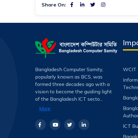
Share On:
Impo
Bangladesh Computer Samity,
WCIT 
popularly known as BCS, was
Infor
formed three decades ago with a
Techno
vision to become the guiding light
Bangla
of the Bangladesh ICT secto...
Bangl
More
Author
ICT Bu
Bangla