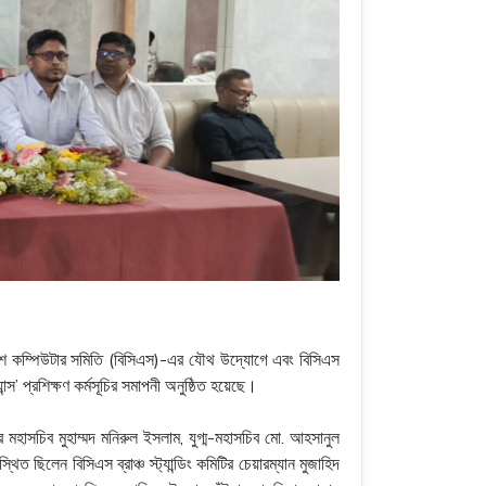
ংলাদেশ কম্পিউটার সমিতি (বিসিএস)-এর যৌথ উদ্যোগে এবং বিসিএস
ান্স’ প্রশিক্ষণ কর্মসূচির সমাপনী অনুষ্ঠিত হয়েছে।
টির মহাসচিব মুহাম্মদ মনিরুল ইসলাম, যুগ্ম-মহাসচিব মো. আহসানুল
িলেন বিসিএস ব্রাঞ্চ স্ট্যান্ডিং কমিটির চেয়ারম্যান মুজাহিদ