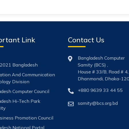
rtant Link
Contact Us
Bangladesh Computer
2021 Bangladesh
Samity (BCS) ,
House # 33/B, Road # 4,
mation And Communication
Dhanmondi, Dhaka-120
logy Division
+880 9639 33 44 55
desh Computer Council
adesh Hi-Tech Park
samity@bcs.org.bd
ity
siness Promotion Council
desh National Portal